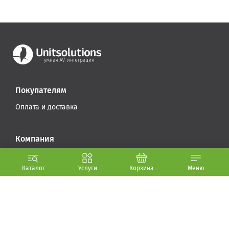
Покупателям
Оплата и доставка
Компания
Стать партнером
Каталог
Услуги
Корзина
Меню
О компании (.PDF, 5.6 МБ)
Контакты
+375 29 640-30-70