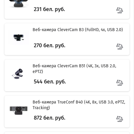
231 бел. руб.
Веб-камера CleverCam B3 (FullHD, 4x, USB 2.0)
270 бел. руб.
Веб-камера CleverCam B51 (4K, 3x, USB 2.0,
ePTZ)
544 бел. руб.
Веб-камера TrueConf B40 (4K, 8x, USB 3.0, ePTZ,
Tracking)
872 бел. руб.