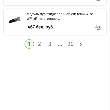
Модуль мультидисплейной системы Wize
WML65 (настенное,...
467 бел. руб.
1
2
3
…
20
