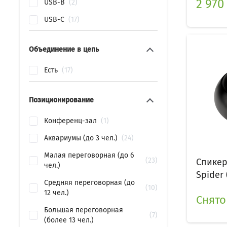
2 970
USB-B
2
USB-C
17
Объединение в цепь
Есть
17
Позиционирование
Конференц-зал
1
Аквариумы (до 3 чел.)
24
Малая переговорная (до 6
23
Спикер
чел.)
Spider 
Средняя переговорная (до
10
12 чел.)
Снято
Большая переговорная
7
(более 13 чел.)