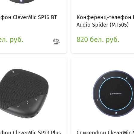
фон CleverMic SP16 BT
Конференц-телефон 
Audio Spider (MT505)
ел. руб.
820 бел. руб.
фон CleverMic SP23 Plus
Спикерфон CleverMic 