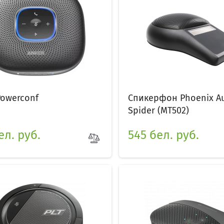
Powerconf
Спикерфон Phoenix A
Spider (MT502)
ел. руб.
545 бел. руб.