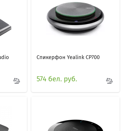
udio
Спикерфон Yealink CP700
574 бел. руб.