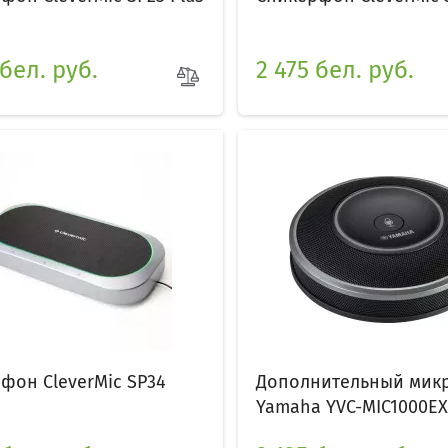
 бел. руб.
2 475 бел. руб.
фон CleverMic SP34
Дополнительный мик
Yamaha YVC-MIC1000EX