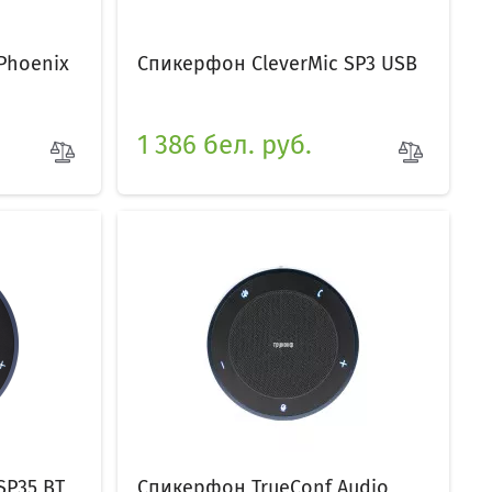
Phoenix
Спикерфон CleverMic SP3 USB
1 386 бел. руб.
SP35 BT
Спикерфон TrueConf Audio