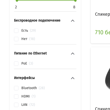
2
8
Спикер
Беспроводное подключение
Есть
29
710 б
Нет
18
Питание по Ethernet
PoE
3
Интерфейсы
Bluetooth
28
HDMI
1
LAN
12
Спикер