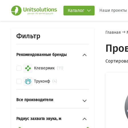
Каталог
Наши проекты
Главная
Фильтр
Про
Рекомендованные бренды
Сортирова
Клевермик
11
Труконф
4
Все производители
Радиус захвата звука, м