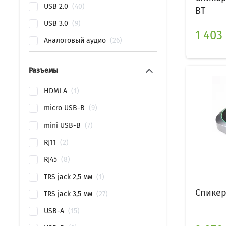
USB 2.0
40
BT
USB 3.0
9
1 403
Аналоговый аудио
26
Разъемы
HDMI A
1
micro USB-B
9
mini USB-B
7
RJ11
2
RJ45
8
TRS jack 2,5 мм
1
Спикер
TRS jack 3,5 мм
27
USB-A
15