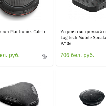
фон Plantronics Calisto
Устройство громкой с
Logitech Mobile Spea
P710e
ел. руб.
706 бел. руб.